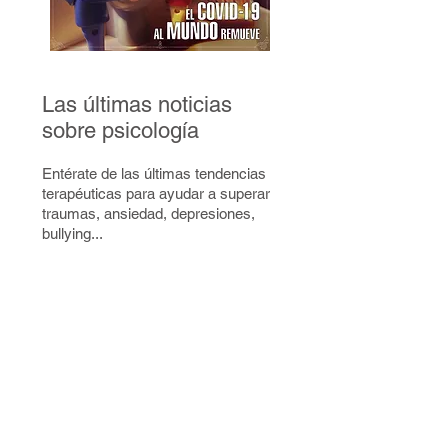
Las últimas noticias
sobre psicología
Entérate de las últimas tendencias
terapéuticas para ayudar a superar
traumas, ansiedad, depresiones,
bullying...
Ya puedes
visualizar el video
que
hemos hecho sobre la experiencia que
estamos vivido sobre la cuarentena
del COVID-19.
Y recuerda siempre seguir
protegiéndote... porque la VIDA
SIGUE!