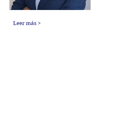
Leer más >
Servicio de Terapia On Line
Durante la cuarentena, por el COVID-19,
estamos atendiendo a nuestros pacientes
via On Line, comprometidos con el mejor
servicio de calidad y, de esta forma, con el
fin de proteger la seguridad y salud de
nuestros pacientes.
Llevamos años con una experiencia muy
satisfactoria en Terapia On Line, cada vez
más utilizada debido al ritmo laboral de
nuestra sociedad, o por pacientes que se
han trasladado a otras comunidades.